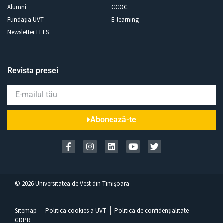
Alumni
CCOC
Fundația UVT
E-learning
Newsletter FEFS
Revista presei
Abonează-te
©
2026
Universitatea de Vest din Timișoara
Sitemap
Politica cookies a UVT
Politica de confidențialitate
GDPR