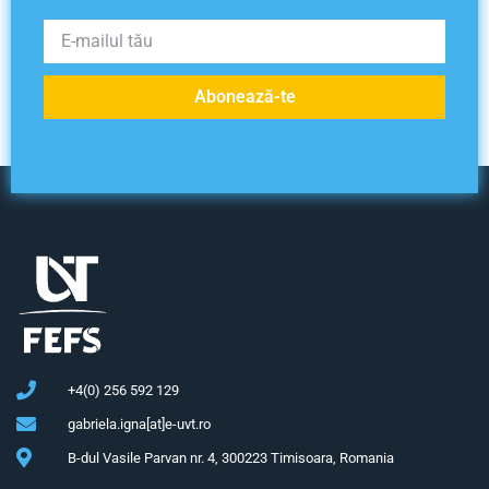
Abonează-te
+4(0) 256 592 129
gabriela.igna[at]e-uvt.ro
B-dul Vasile Parvan nr. 4, 300223 Timisoara, Romania