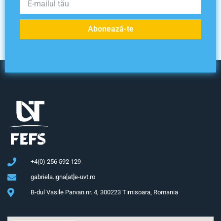
Abonează-te
+4(0) 256 592 129
gabriela.igna[at]e-uvt.ro
B-dul Vasile Parvan nr. 4, 300223 Timisoara, Romania