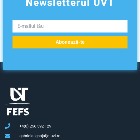
Newsletterul UVT
Abonează-te
+4(0) 256 592 129
gabriela.igna[at]e-uvt.ro