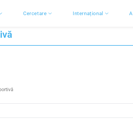
Cercetare
Internațional
A
ivă
portivă