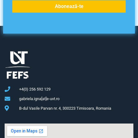
Abonează-te
+4(0) 256 592 129
gabriela.igna[at]e-uvt.ro
B-dul Vasile Parvan nr. 4, 300223 Timisoara, Romania