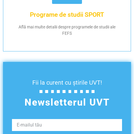
Descoperă Programele de Master: EFS, Kinetoterapie
Programe de studii SPORT
Află mai multe
Află mai multe detalii despre programele de studii ale
FEFS
Fii la curent cu știrile UVT!
Newsletterul UVT