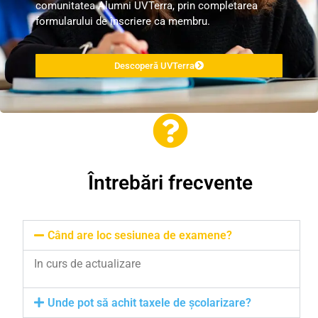
comunitatea Alumni UVTerra, prin completarea
formularului de înscriere ca membru.
Descoperă UVTerra
Întrebări frecvente
Când are loc sesiunea de examene?
In curs de actualizare
Unde pot să achit taxele de școlarizare?