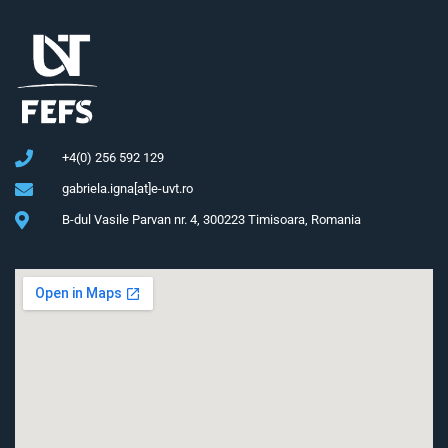
+4(0) 256 592 129
gabriela.igna[at]e-uvt.ro
B-dul Vasile Parvan nr. 4, 300223 Timisoara, Romania