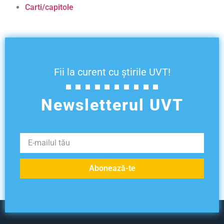
Carti/capitole
Fii la curent cu știrile UVT!
Newsletterul UVT
Abonează-te